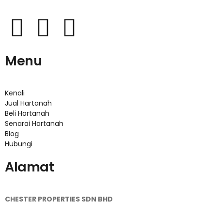
W
T
F
h
e
a
Menu
a
l
c
t
e
e
Kenali
Jual Hartanah
s
g
b
Beli Hartanah
Senarai Hartanah
Blog
a
r
o
Hubungi
p
a
o
Alamat
p
m
k
CHESTER PROPERTIES SDN BHD